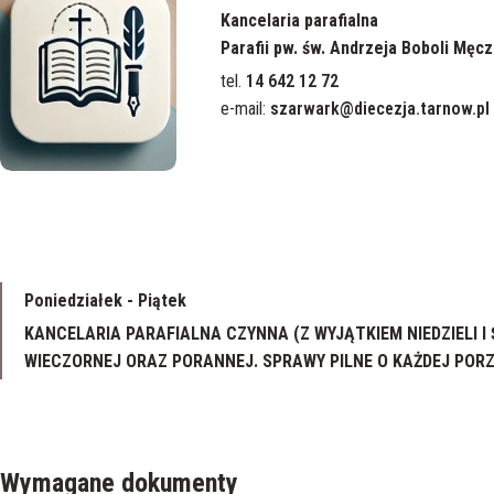
Kancelaria parafialna
Parafii pw. św. Andrzeja Boboli Mę
tel.
14 642 12 72
e-mail:
szarwark@diecezja.tarnow.pl
Poniedziałek - Piątek
KANCELARIA PARAFIALNA CZYNNA (Z WYJĄTKIEM NIEDZIELI I
WIECZORNEJ ORAZ PORANNEJ. SPRAWY PILNE O KAŻDEJ POR
Wymagane dokumenty