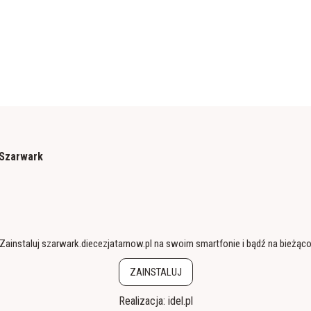
 Szarwark
Zainstaluj szarwark.diecezjatarnow.pl na swoim smartfonie i bądź na bieżąc
ZAINSTALUJ
Realizacja:
idel.pl